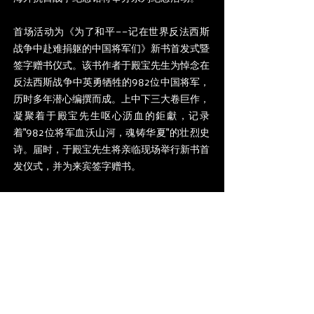
首场活动为《为了和平——记在世界反法西斯
战争中赴难捐躯的中国将军们》新书首发式暨
签字赠书仪式。该书作者于殿宝先生为悼念在
反法西斯战争中英勇牺牲的982位中国将军，
历时多年潜心编撰而成。上中下三大卷巨作，
凝聚着于殿宝先生呕心沥血的鉅獻，记录
着"982位将军血沃山河，魂铸华夏"的壮烈史
诗。届时，于殿宝先生将亲临现场举行新书首
发仪式，并为来宾签字赠书。
时间：2025年3月22日（星期六）上午10:00
地点：
海外抗日战争纪念馆