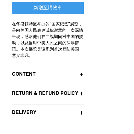
新增至購物車
在华盛顿特区举办的“国家记忆”展览，
是向美国人民表达诚挚谢意的一次深情
呈现，感谢他们在二战期间对中国的援
助，以及当时中美人民之间的深厚情
谊。本次展览是该系列首次登陆美国，
意义非凡。
CONTENT
You will get a PDF (15MB) file.
RETURN & REFUND POLICY
由于这是数字产品，一旦下载或打开即
DELIVERY
视为“已使用”，因此所有购买和捐赠均
不可退款或更换。鉴于所提供的产品为
无形商品，我们实行严格的不退款政
如果您在购买后未收到数字产品，请立
策。
即通过提供您的交易或付款信息与我们