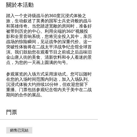
關於本活動
踏入一个史诗级战斗的360度沉浸式体验之
旅，生动叙述了英勇的国军士兵史诗般的战斗
和英雄传奇。当您踏进宽敞的房间时，准备好
被带到历史的中心。利用尖端的360°视频投
影和全景音响系统，您将完全投入其中，亲历
战场的惊险瞬间，见证战争的深重代价。这一
突破性体验将在二战太平洋战争纪念馆全球首
演。我们鼓励您在观看节目之前或之后品味旧
金山唐人街的美食、清新饮料和令人着迷的景
点，为您的一天画上圆满的句号。
参观展览的入场方式采用滚动式。您可以随时
在您的入场时间范围内到达，加入入场队列。
沉浸式体验大约持续10分钟，但欢迎您留下
重播。门票包括参观纪念馆内关于美中在二战
期间的合作的展品。
門票
銷售已完結