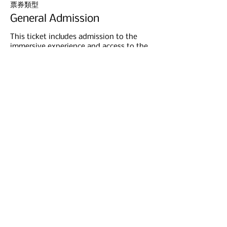
票券類型
General Admission
This ticket includes admission to the 
immersive experience and access to the 
WWII exhibits at the Memorial Hall.
價格
US$29.00
分享此活動